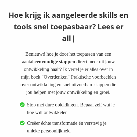
H
o
e
k
r
i
j
g
i
k
a
a
n
g
e
l
e
e
r
d
e
s
k
i
l
l
s
e
n
t
o
o
l
s
s
n
e
l
t
o
e
p
a
s
b
a
a
r
?
L
e
e
s
e
r
a
l
l
e
s
Benieuwd hoe je door het toepassen van een
aantal
eenvoudige stappen
direct meer uit jouw
ontwikkeling haalt? Ik vertel je er alles over in
mijn boek "Overdenken" Praktische voorbeelden
over ontwikkeling en snel uitvoerbare stappen die
jou helpen met jouw ontwikkeling en groei.
Stop met dure opleidingen. Bepaal zelf wat je
hoe wilt ontwikkelen
Creëer échte transformatie én verstevig je
unieke persoonlijkheid